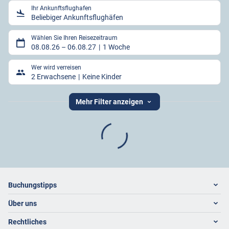
Ihr Ankunftsflughafen
Beliebiger Ankunftsflughäfen
Wählen Sie Ihren Reisezeitraum
08.08.26
–
06.08.27
1 Woche
Wer wird verreisen
2 Erwachsene
Keine Kinder
Mehr Filter anzeigen
Footer
Footer navigation
Buchungstipps
Über uns
Warum im Reisebüro buchen
Hoteltipps
Rechtliches
Kontakt