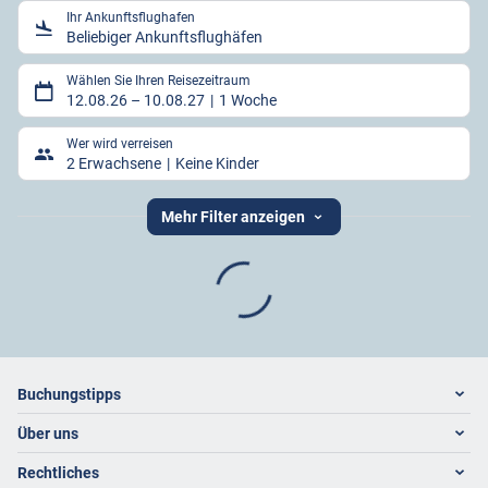
Ihr Ankunftsflughafen
Beliebiger Ankunftsflughäfen
Wählen Sie Ihren Reisezeitraum
12.08.26
–
10.08.27
1 Woche
Wer wird verreisen
2 Erwachsene
Keine Kinder
Mehr Filter anzeigen
Footer
Footer navigation
Buchungstipps
Über uns
Warum im Reisebüro buchen
Hoteltipps
Rechtliches
Kontakt