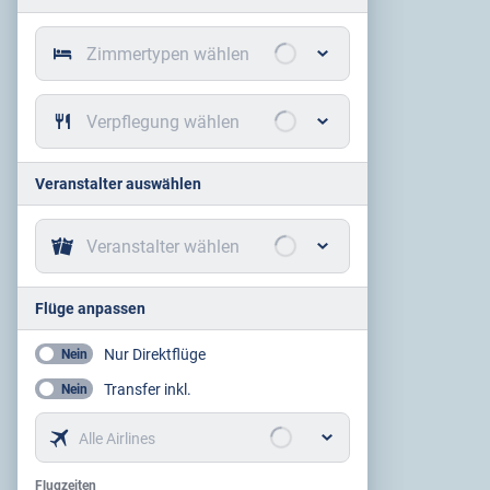
Zimmertypen wählen
Verpflegung wählen
Veranstalter auswählen
Veranstalter wählen
Flüge anpassen
Nur Direktflüge
Nein
Transfer inkl.
Nein
Alle Airlines
Flugzeiten
Flugzeiten