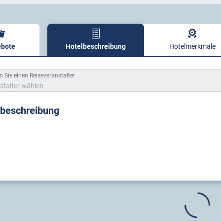
bote
Hotelbeschreibung
Hotelmerkmale
lbeschreibung
 Sie einen Reiseveranstalter
stalter wählen
lbeschreibung