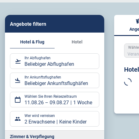
Angebote filtern
Ange
Hote
Hotel & Flug
Hotel
Wählen
Veran
Ihr Abflughafen
Beliebiger Abflughafen
Hote
Ihr Ankunftsflughafen
Beliebiger Ankunftsflughäfen
Wählen Sie Ihren Reisezeitraum
11.08.26
–
09.08.27
1 Woche
Wer wird verreisen
2 Erwachsene
Keine Kinder
Zimmer & Verpflegung