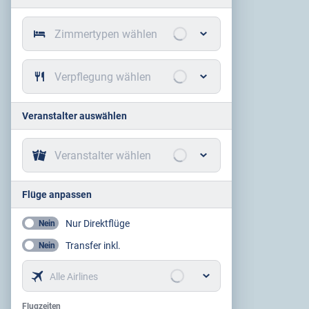
Zimmertypen wählen
Verpflegung wählen
Veranstalter auswählen
Veranstalter wählen
Flüge anpassen
Nur Direktflüge
Nein
Transfer inkl.
Nein
Alle Airlines
Flugzeiten
Flugzeiten