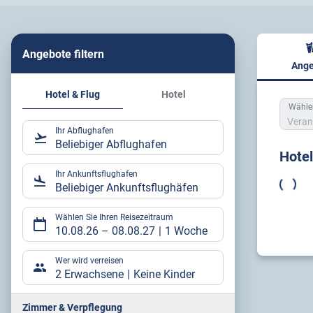
Angebote filtern
Ange
Hote
Hotel & Flug
Hotel
Wählen
Veran
Ihr Abflughafen
Beliebiger Abflughafen
Hote
Ihr Ankunftsflughafen
Beliebiger Ankunftsflughäfen
Wählen Sie Ihren Reisezeitraum
10.08.26
–
08.08.27
1 Woche
Wer wird verreisen
2 Erwachsene
Keine Kinder
Zimmer & Verpflegung