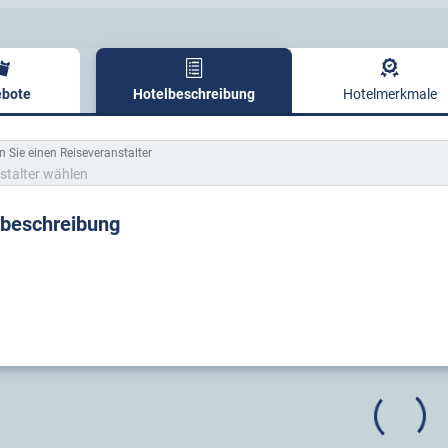
bote
Hotelbeschreibung
Hotelmerkmale
lbeschreibung
 Sie einen Reiseveranstalter
stalter wählen
lbeschreibung