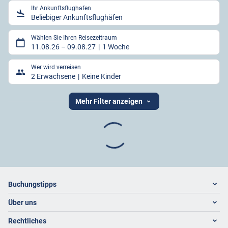
Ihr Ankunftsflughafen
Beliebiger Ankunftsflughäfen
Wählen Sie Ihren Reisezeitraum
11.08.26
–
09.08.27
1 Woche
Wer wird verreisen
2 Erwachsene
Keine Kinder
Mehr Filter anzeigen
Footer
Footer navigation
Buchungstipps
Über uns
Warum im Reisebüro buchen
Hoteltipps
Rechtliches
Kontakt