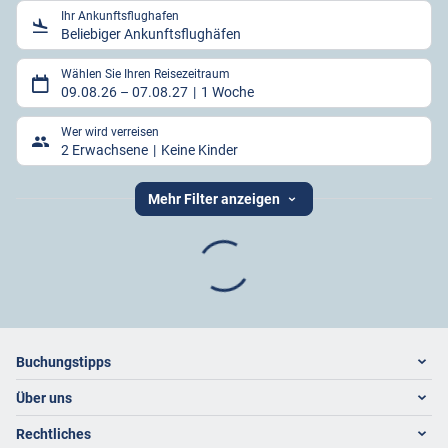
Ihr Ankunftsflughafen
Beliebiger Ankunftsflughäfen
Wählen Sie Ihren Reisezeitraum
09.08.26
–
07.08.27
1 Woche
Wer wird verreisen
2 Erwachsene
Keine Kinder
Mehr Filter anzeigen
Footer
Footer navigation
Buchungstipps
Über uns
Warum im Reisebüro buchen
Hoteltipps
Rechtliches
Kontakt