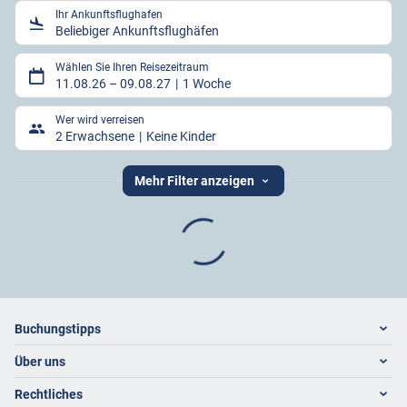
Ihr Ankunftsflughafen
Beliebiger Ankunftsflughäfen
Wählen Sie Ihren Reisezeitraum
11.08.26
–
09.08.27
1 Woche
Wer wird verreisen
2 Erwachsene
Keine Kinder
Mehr Filter anzeigen
Footer
Footer navigation
Buchungstipps
Über uns
Warum im Reisebüro buchen
Hoteltipps
Rechtliches
Kontakt