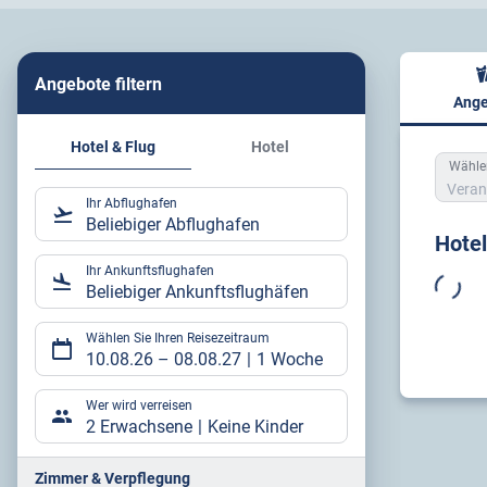
Angebote filtern
Ange
Hote
Hotel & Flug
Hotel
Wählen
Veran
Ihr Abflughafen
Beliebiger Abflughafen
Hote
Ihr Ankunftsflughafen
Beliebiger Ankunftsflughäfen
Wählen Sie Ihren Reisezeitraum
10.08.26
–
08.08.27
1 Woche
Wer wird verreisen
2 Erwachsene
Keine Kinder
Zimmer & Verpflegung