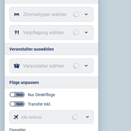
Zimmertypen wählen
Verpflegung wählen
Veranstalter auswählen
Veranstalter wählen
Flüge anpassen
Nur Direktflüge
Nein
Transfer inkl.
Nein
Alle Airlines
Flugzeiten
Flugzeiten