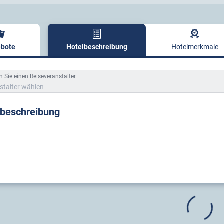
bote
Hotelbeschreibung
Hotelmerkmale
lbeschreibung
 Sie einen Reiseveranstalter
stalter wählen
lbeschreibung