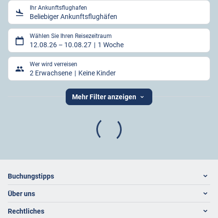
Ihr Ankunftsflughafen
Beliebiger Ankunftsflughäfen
Wählen Sie Ihren Reisezeitraum
12.08.26
–
10.08.27
1 Woche
Wer wird verreisen
2 Erwachsene
Keine Kinder
Mehr Filter anzeigen
Footer
Footer navigation
Buchungstipps
Über uns
Warum im Reisebüro buchen
Hoteltipps
Rechtliches
Kontakt