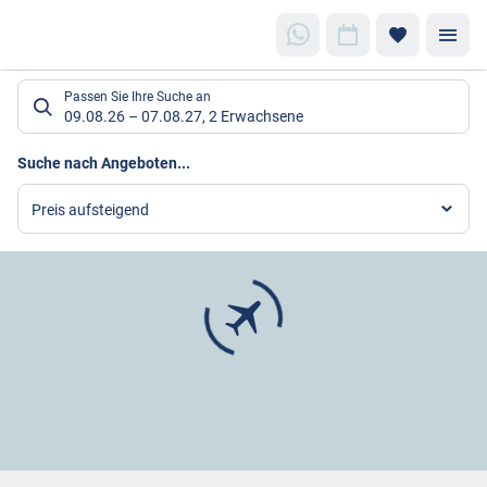
Suchlistenseite
Passen Sie Ihre Suche an
09.08.26
–
07.08.27
,
2 Erwachsene
Suchergebnisse
Suche nach Angeboten...
Preis aufsteigend
Footer