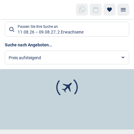
Suchlistenseite
Passen Sie Ihre Suche an
11.08.26
–
09.08.27
,
2 Erwachsene
Suchergebnisse
Suche nach Angeboten...
Preis aufsteigend
Footer