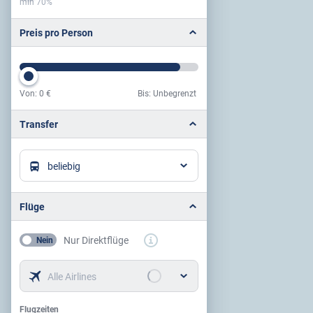
min 70%
Preis pro Person
Von:
0 €
Bis: Unbegrenzt
Preis pro Person
Transfer
beliebig
Flüge
Nur Direktflüge
Nein
Alle Airlines
Flugzeiten
Flugzeiten