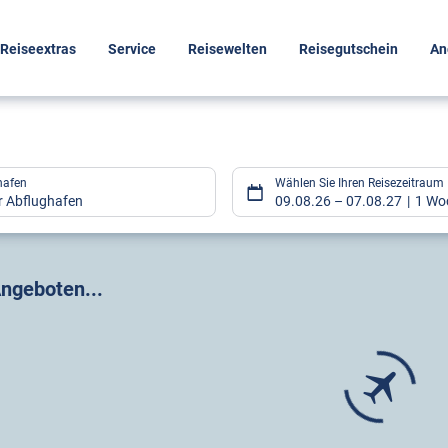
Reiseextras
Service
Reisewelten
Reisegutschein
An
hafen
Wählen Sie Ihren Reisezeitraum
er Abflughafen
09.08.26
–
07.08.27
1 Wo
gebnisse
ngeboten...