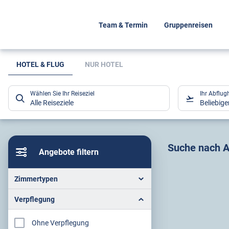
Team & Termin
Gruppenreisen
Suchlistenseite
HOTEL & FLUG
NUR HOTEL
Wählen Sie Ihr Reiseziel
Ihr Abflug
Alle Reiseziele
Beliebig
Sucher
Suche nach A
Angebote filtern
Zimmertypen
Verpflegung
Ohne Verpflegung