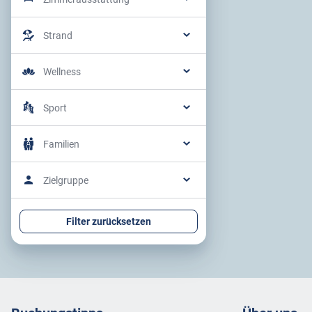
Strand
Wellness
Sport
Familien
Zielgruppe
Filter zurücksetzen
Footer