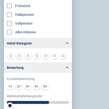
Frühstück
Halbpension
Vollpension
Alles Inklusive
Hotel-Kategorie
Bewertung
Kundenbewertung
1+
2+
3+
4+
5+
Weiterempfehlungsrate
Slider