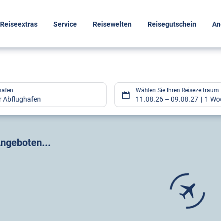
Reiseextras
Service
Reisewelten
Reisegutschein
An
hafen
Wählen Sie Ihren Reisezeitraum
er Abflughafen
11.08.26
–
09.08.27
1 Wo
gebnisse
ngeboten...