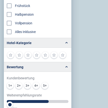
Frühstück
Halbpension
Vollpension
Alles Inklusive
Hotel-Kategorie
Bewertung
Kundenbewertung
1+
2+
3+
4+
5+
Weiterempfehlungsrate
Slider