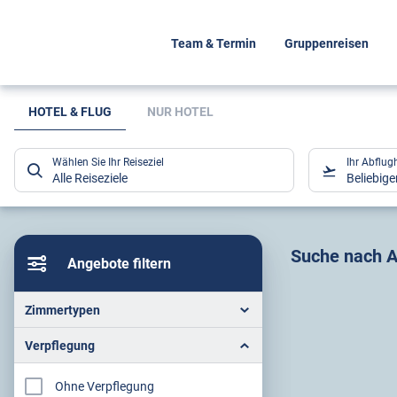
Team & Termin
Gruppenreisen
Suchlistenseite
HOTEL & FLUG
NUR HOTEL
Wählen Sie Ihr Reiseziel
Ihr Abflug
Alle Reiseziele
Beliebig
Sucher
Suche nach A
Angebote filtern
Zimmertypen
Verpflegung
Ohne Verpflegung