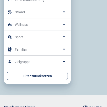
Strand
Wellness
Sport
Familien
Zielgruppe
Filter zurücksetzen
Footer