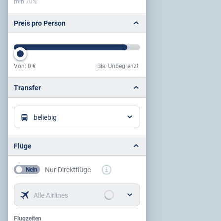
min 70%
Preis pro Person
Von:
0 €
Bis: Unbegrenzt
Preis pro Person
Transfer
beliebig
Flüge
Nur Direktflüge
Nein
Alle Airlines
Flugzeiten
Flugzeiten