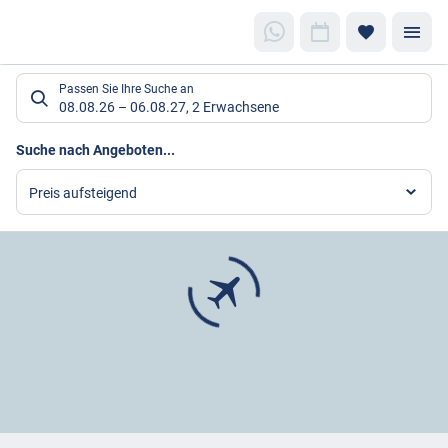
Suchlistenseite
Passen Sie Ihre Suche an
08.08.26
–
06.08.27
,
2 Erwachsene
Suchergebnisse
Suche nach Angeboten...
Preis aufsteigend
Footer