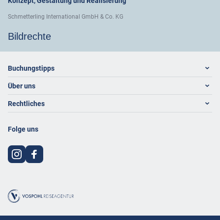
Konzept, Gestaltung und Realisierung
Schmetterling International GmbH & Co. KG
Bildrechte
Footer
Footer navigation
Buchungstipps
Über uns
Warum im Reisebüro buchen
Hoteltipps
Rechtliches
Kontakt
Reisewelten
Über uns
Impressum
Folge uns
Karriere
Datenschutz