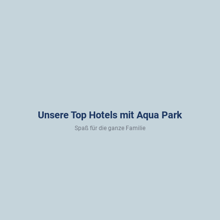
Unsere Top Hotels mit Aqua Park
Spaß für die ganze Familie
Türkei . Türkische Riviera . Alanya
Griechenland . Kos . Psalidi
Spanien . Costa Dorada . Salou
Ägypten . Rot
Asrin
Kipriotis
Best
Royal
Beach
Aqualand
Sol
Lagoons
Hotel
d'Or
Aqua
4
Park
10
4
4
Resort
Nächte
11
10
.
&
Nächte
Nächte