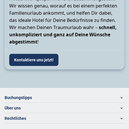
Wir wissen genau, worauf es bei einem perfekten
Familienurlaub ankommt, und helfen Dir dabei,
das ideale Hotel für Deine Bedürfnisse zu finden.
Wir machen Deinen Traumurlaub wahr –
schnell,
unkompliziert und ganz auf Deine Wünsche
abgestimmt
!
Kontaktiere uns jetzt!
Footer
Footer navigation
Buchungstipps
Über uns
Warum im Reisebüro buchen
Hoteltipps
Rechtliches
Kontakt
Reisewelten
Über uns