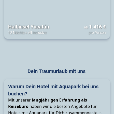
Halbinsel Yucatán
1.416
€
ab
12 Nächte
+
All Inclusive
pro Person
Dein Traumurlaub mit uns
Warum Dein Hotel mit Aquapark bei uns
buchen?
Mit unserer
langjährigen Erfahrung als
Reisebüro
haben wir die besten Angebote für
Hotels mit
Aquapark
für Dich zusammengestellt.