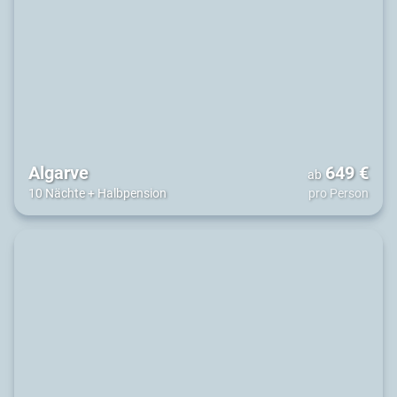
Algarve
649
€
ab
10 Nächte
+
Halbpension
pro Person