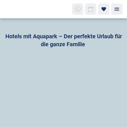
Entdecke
Hotels mit Aquapark – Der perfekte Urlaub für
Dein
Paradies
die ganze Familie
Hotels
mit
eigenem
Aquapark