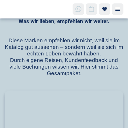
Was wir lieben, empfehlen wir weiter.
Aus
Erfahrung
Diese Marken empfehlen wir nicht, weil sie im
empfohlen
Katalog gut aussehen – sondern weil sie sich im
echten Leben bewährt haben.
Reisemarken,
Durch eigene Reisen, Kundenfeedback und
die uns
viele Buchungen wissen wir: Hier stimmt das
überzeugt
Gesamtpaket.
haben – und
dich
begeistern
werden.